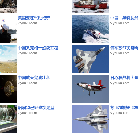
美国要涨“保护费”
中国一黑科技
v.youku.com
v.youku.com
中国又亮相一超级工程
俄军苏57另辟
v.youku.com
v.youku.com
中国航天完成壮举
日心神战机大
v.youku.com
v.youku.com
涡扇13已经成功定型!
苏-57威胁F-2
v.youku.com
v.youku.com