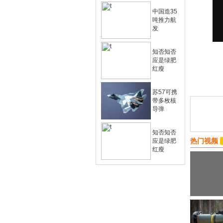
中国造35
吨推力航
发
知否知否
应是绿肥
红瘦
苏57可携
带多枚核
导弹
知否知否
热门视频
应是绿肥
红瘦