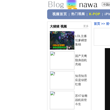
视频首页
热门视频
|
|
K-POP
|
iP
首页
>>
前
大猩猩 视频
更多
LOL主播
坑爹碉堡
集锦
国产天鹰
隐身战机
亮相
知否知否
应是绿肥
红瘦
苏47金雕
战机前世
今生