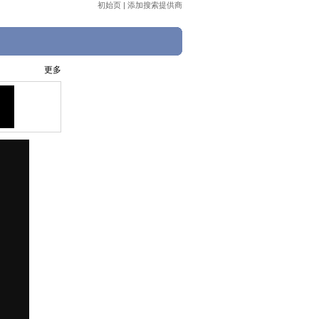
初始页
|
添加搜索提供商
更多