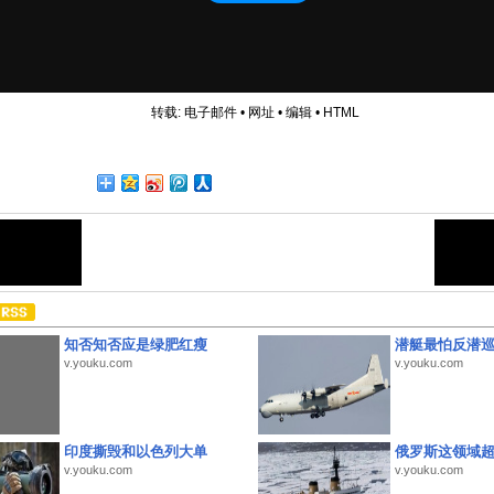
转载:
电子邮件
•
网址
•
编辑
•
HTML
知否知否应是绿肥红瘦
潜艇最怕反潜
v.youku.com
v.youku.com
印度撕毁和以色列大单
俄罗斯这领域
v.youku.com
v.youku.com