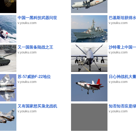
中国一黑科技武器问世
巴基斯坦获得
v.youku.com
v.youku.com
又一国装备陆战之王
沙特看上中国
v.youku.com
v.youku.com
苏-57威胁F-22地位
日心神战机大
v.youku.com
v.youku.com
又有国家想买枭龙战机
知否知否应是
v.youku.com
v.youku.com