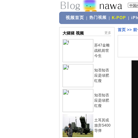
视频首页
热门视频
|
|
K-POP
|
iP
首页
>>
前
大猩猩 视频
更多
苏47金雕
战机前世
今生
知否知否
应是绿肥
红瘦
知否知否
应是绿肥
红瘦
土耳其或
放弃S400
导弹