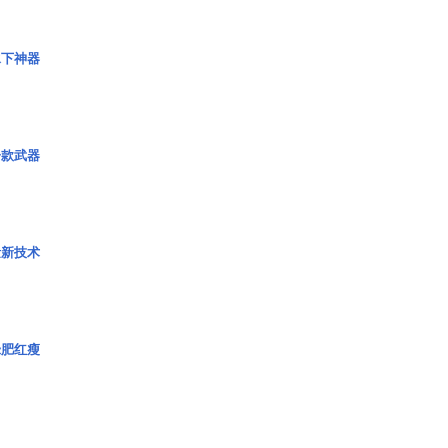
水下神器
一款武器
量新技术
绿肥红瘦