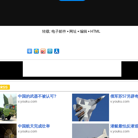
转载:
电子邮件
•
网址
•
编辑
•
HTML
中国的武器不被认可?
俄军苏57另辟
v.youku.com
v.youku.com
中国航天完成壮举
潜艇最怕反潜
v.youku.com
v.youku.com