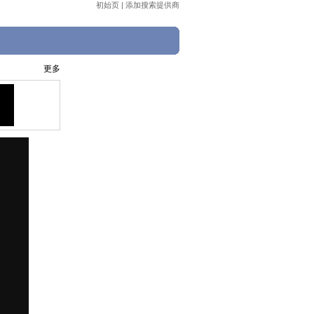
初始页
|
添加搜索提供商
更多