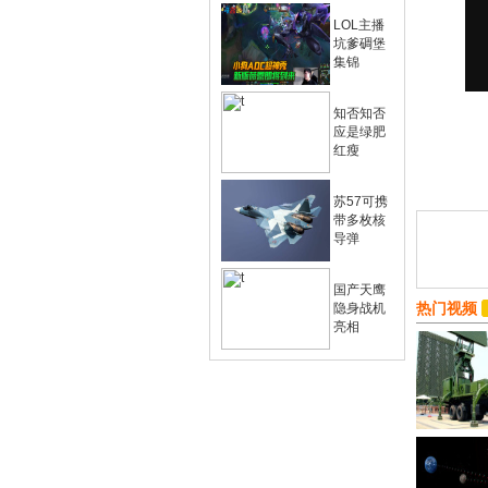
LOL主播
坑爹碉堡
集锦
知否知否
应是绿肥
红瘦
苏57可携
带多枚核
导弹
国产天鹰
热门视频
隐身战机
亮相