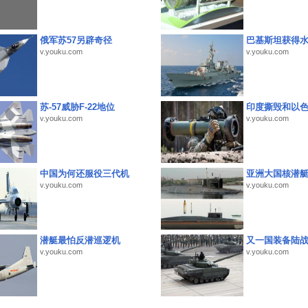
俄军苏57另辟奇径
巴基斯坦获得
v.youku.com
v.youku.com
苏-57威胁F-22地位
印度撕毁和以
v.youku.com
v.youku.com
中国为何还服役三代机
亚洲大国核潜
v.youku.com
v.youku.com
潜艇最怕反潜巡逻机
又一国装备陆
v.youku.com
v.youku.com