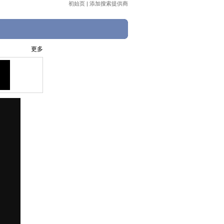
初始页
|
添加搜索提供商
更多