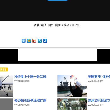
转载:
电子邮件
•
网址
•
编辑
•
HTML
沙特看上中国一款武器
美国要涨“保护
v.youku.com
v.youku.com
知否知否应是绿肥红瘦
涡扇13已经成功
v.youku.com
v.youku.com