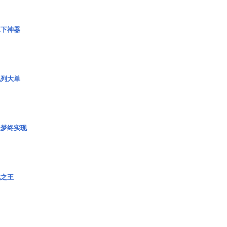
水下神器
色列大单
艇梦终实现
战之王