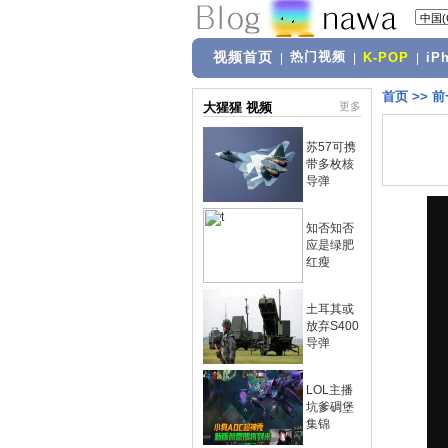
视频首页
热门视频
|
|
K-POP
|
iP
首页
>>
前
大猩猩 视频
更多
苏57可携
带多枚核
导弹
知否知否
应是绿肥
红瘦
土耳其或
放弃S400
导弹
LOL主播
坑爹碉堡
集锦