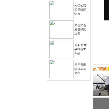
知否知否
应是绿肥
红瘦
知否知否
应是绿肥
红瘦
苏47金雕
战机前世
今生
国产天鹰
热门视频
隐身战机
亮相