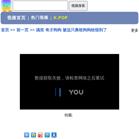
视频首页
热门视频
|
|
K-POP
首页
>>
前一页
>>
搞笑 奇才狗狗 被这只奥牧狗狗给惊到了
更多
转载: