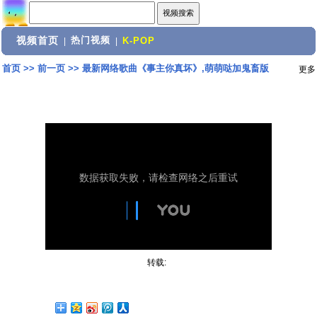
视频首页
热门视频
|
|
K-POP
首页
>>
前一页
>>
最新网络歌曲《事主你真坏》,萌萌哒加鬼畜版
更多
转载: