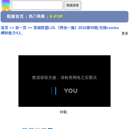
视频首页
热门视频
|
|
K-POP
首页
>>
前一页
>>
英雄联盟LOL《秀你一脸》2016第99期:无情combo
瞬秒敌方4人_
更多
转载: