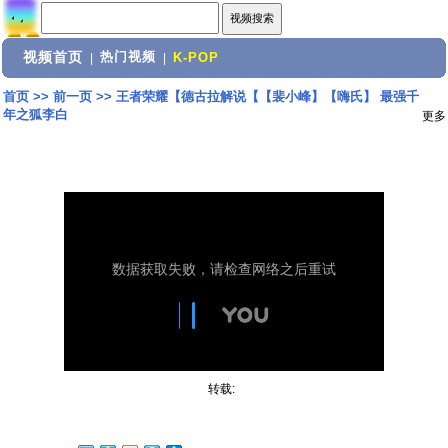
视频首页
热门视频
|
|
K-POP
首页
>>
前一页
>>
王者荣耀【德古拉解说【【裴小峰】【嗨氏】 最强千
年之狐李白
更多
转载: