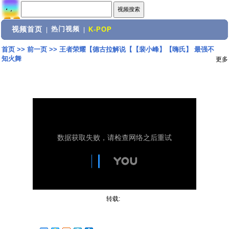
视频首页
热门视频
|
|
K-POP
首页
>>
前一页
>>
王者荣耀【德古拉解说【【裴小峰】【嗨氏】 最强不
知火舞
更多
转载: