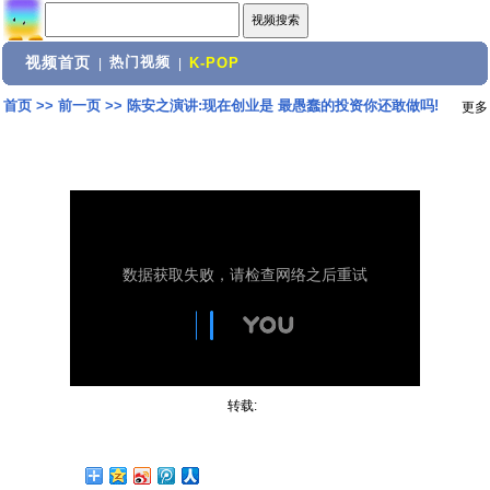
视频首页
热门视频
|
|
K-POP
首页
>>
前一页
>>
陈安之演讲:现在创业是 最愚蠢的投资你还敢做吗!
更多
转载: