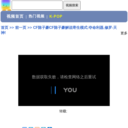
视频首页
热门视频
|
|
K-POP
首页
>>
前一页
>>
CF陈子豪CF陈子豪解说寄生模式:夺命利器,修罗-天
神!
更多
转载: