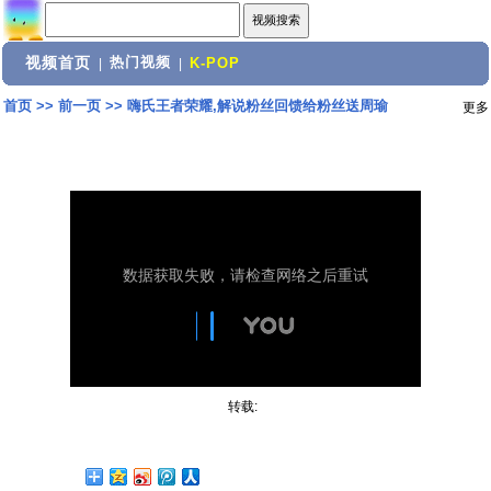
视频首页
热门视频
|
|
K-POP
首页
>>
前一页
>>
嗨氏王者荣耀,解说粉丝回馈给粉丝送周瑜
更多
转载: