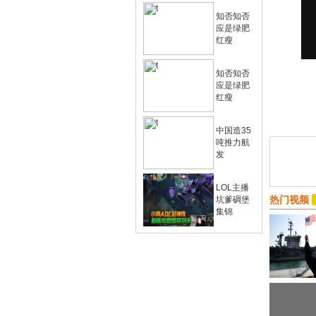
知否知否
应是绿肥
红瘦
知否知否
应是绿肥
红瘦
中国造35
吨推力航
发
LOL主播
热门视频
坑爹碉堡
集锦