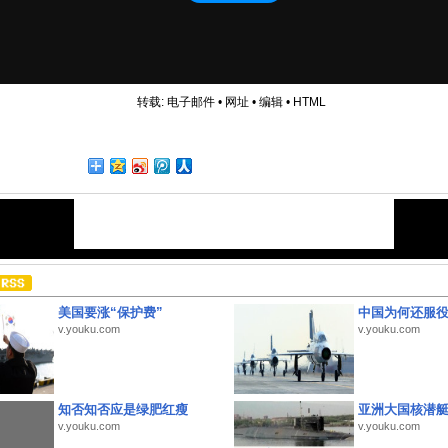
转载:
电子邮件
•
网址
•
编辑
•
HTML
美国要涨“保护费”
中国为何还服
v.youku.com
v.youku.com
知否知否应是绿肥红瘦
亚洲大国核潜
v.youku.com
v.youku.com