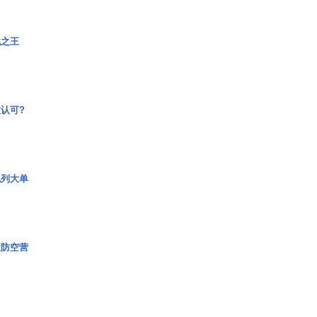
战之王
认可?
色列大单
极防空营