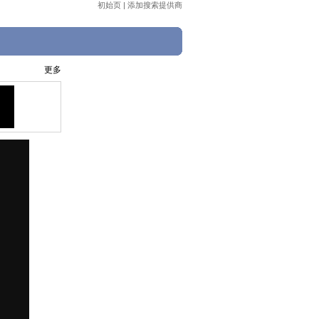
初始页
|
添加搜索提供商
更多