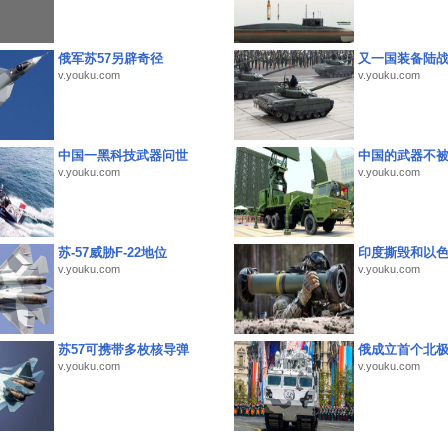
俄军苏57另辟奇径
又一国装备陆
v.youku.com
v.youku.com
中国一黑科技武器问世
中国的武器不被
v.youku.com
v.youku.com
苏-57威胁F-22地位
印度撕毁和以
v.youku.com
v.youku.com
苏57可携带多枚核导弹
俄成立首个北
v.youku.com
v.youku.com