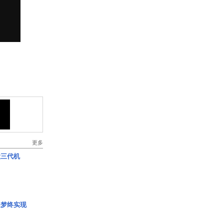
更多
役三代机
艇梦终实现