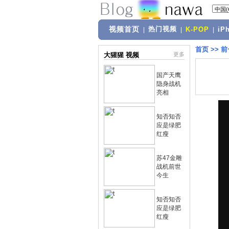
视频首页
热门视频
|
|
K-POP
|
iP
首页
>>
前
大猩猩 视频
更多
国产天鹰
隐身战机
亮相
知否知否
应是绿肥
红瘦
苏47金雕
战机前世
今生
知否知否
应是绿肥
红瘦