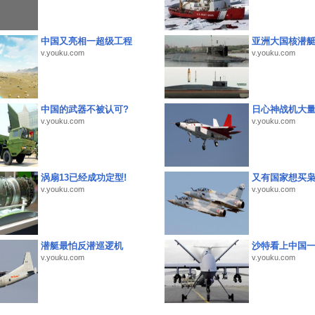
中国又亮相一超级工程
亚洲大国核潜
v.youku.com
v.youku.com
中国的武器不被认可?
日心神战机大
v.youku.com
v.youku.com
涡扇13已经成功定型!
又有国家想买
v.youku.com
v.youku.com
潜艇最怕反潜巡逻机
沙特看上中国
v.youku.com
v.youku.com