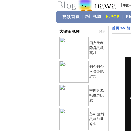
视频首页
热门视频
|
|
K-POP
|
iP
首页
>>
前
大猩猩 视频
更多
国产天鹰
隐身战机
亮相
知否知否
应是绿肥
红瘦
中国造35
吨推力航
发
苏47金雕
战机前世
今生