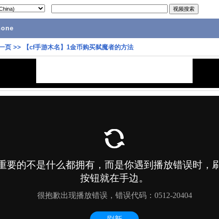
hone
一页
>>
【cf手游木名】1金币购买弑魔者的方法