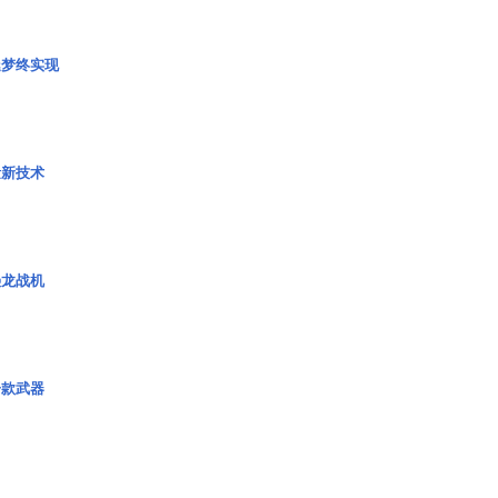
艇梦终实现
量新技术
枭龙战机
一款武器