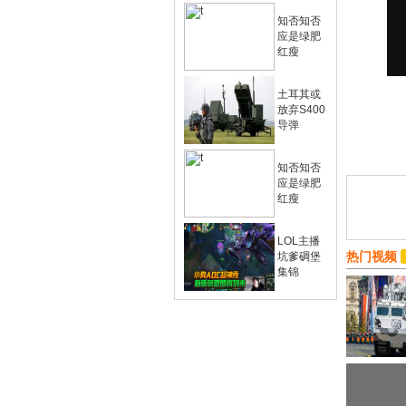
知否知否
应是绿肥
红瘦
土耳其或
放弃S400
导弹
知否知否
应是绿肥
红瘦
LOL主播
热门视频
坑爹碉堡
集锦