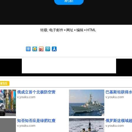
转载:
电子邮件
•
网址
•
编辑
•
HTML
俄成立首个北极防空营
巴基斯坦获得
v.youku.com
v.youku.com
知否知否应是绿肥红瘦
俄罗斯这领域
v.youku.com
v.youku.com