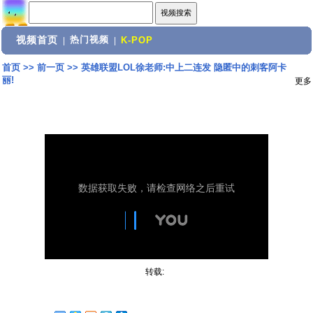
视频首页
热门视频
|
|
K-POP
首页
>>
前一页
>>
英雄联盟LOL徐老师:中上二连发 隐匿中的刺客阿卡
丽!
更多
转载: