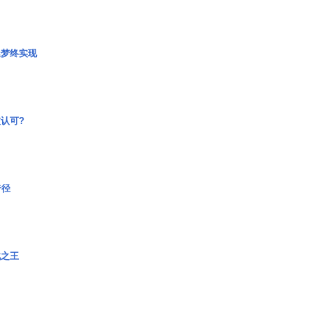
艇梦终实现
认可?
奇径
战之王