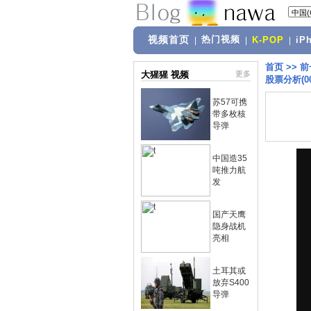
视频首页
热门视频
|
|
K-POP
|
iP
首页
>>
前
大猩猩 视频
更多
股票分析(000
苏57可携
带多枚核
导弹
中国造35
吨推力航
发
国产天鹰
隐身战机
亮相
土耳其或
放弃S400
导弹