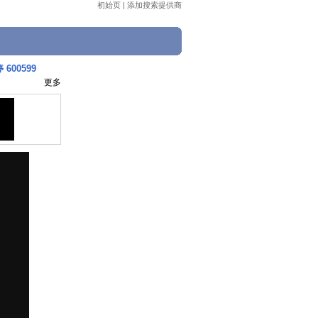
初始页
|
添加搜索提供商
00599
更多