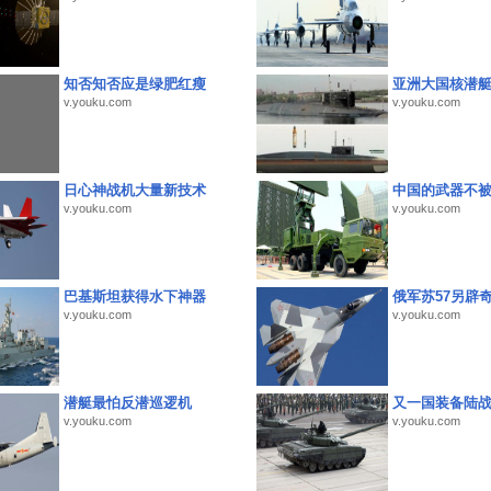
知否知否应是绿肥红瘦
亚洲大国核潜
v.youku.com
v.youku.com
日心神战机大量新技术
中国的武器不被
v.youku.com
v.youku.com
巴基斯坦获得水下神器
俄军苏57另辟
v.youku.com
v.youku.com
潜艇最怕反潜巡逻机
又一国装备陆
v.youku.com
v.youku.com