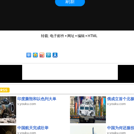
转载:
电子邮件
•
网址
•
编辑
•
HTML
印度撕毁和以色列大单
俄成立首个北
v.youku.com
v.youku.com
中国航天完成壮举
中国为何还服
v.youku.com
v.youku.com