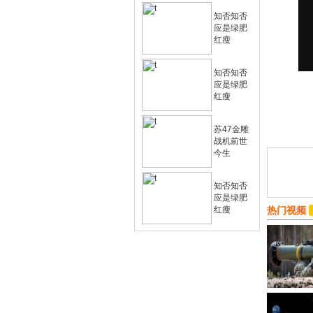
知否知否
应是绿肥
红瘦
知否知否
应是绿肥
红瘦
苏47金雕
战机前世
今生
知否知否
应是绿肥
红瘦
热门视频