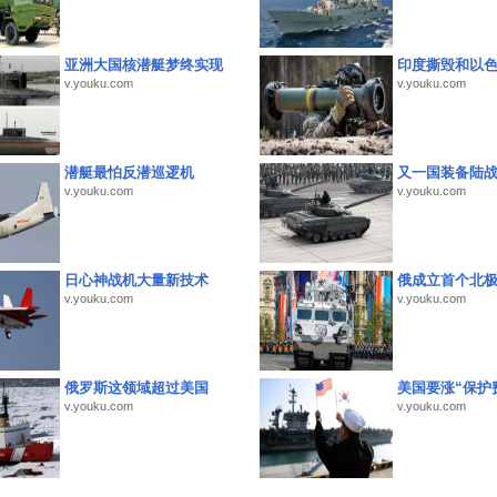
亚洲大国核潜艇梦终实现
印度撕毁和以
v.youku.com
v.youku.com
潜艇最怕反潜巡逻机
又一国装备陆
v.youku.com
v.youku.com
日心神战机大量新技术
俄成立首个北
v.youku.com
v.youku.com
俄罗斯这领域超过美国
美国要涨“保护
v.youku.com
v.youku.com