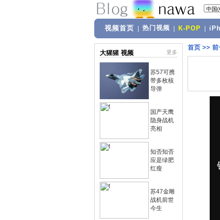
视频首页
热门视频
|
|
K-POP
|
iP
首页
>>
前
大猩猩 视频
更多
苏57可携
带多枚核
导弹
国产天鹰
隐身战机
亮相
知否知否
应是绿肥
红瘦
苏47金雕
战机前世
今生