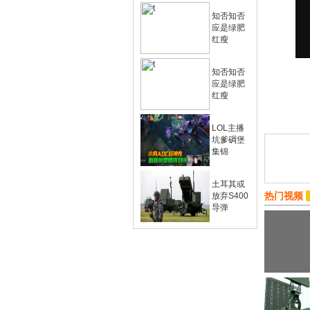
知否知否
应是绿肥
红瘦
知否知否
应是绿肥
红瘦
LOL主播
坑爹碉堡
集锦
土耳其或
热门视频
放弃S400
导弹