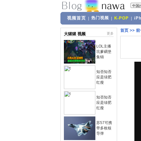
视频首页
热门视频
|
|
K-POP
|
iP
首页
>>
前
大猩猩 视频
更多
LOL主播
坑爹碉堡
集锦
知否知否
应是绿肥
红瘦
知否知否
应是绿肥
红瘦
苏57可携
带多枚核
导弹