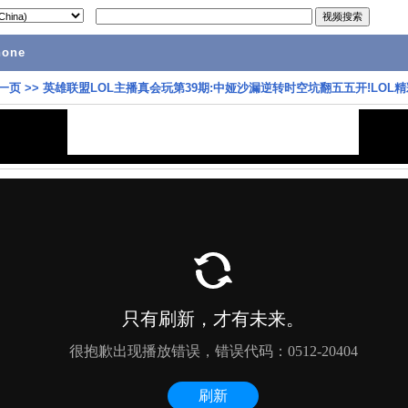
hone
一页
>>
英雄联盟LOL主播真会玩第39期:中娅沙漏逆转时空坑翻五五开!LOL