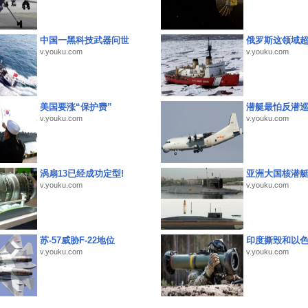
中国一黑科技武器问世
俄罗斯这领域
v.youku.com
v.youku.com
美国要涨“保护费”
潜艇最怕反潜
v.youku.com
v.youku.com
涡扇13已经成功定型!
亚洲大国核潜
v.youku.com
v.youku.com
苏-57威胁F-22地位
印度撕毁和以
v.youku.com
v.youku.com