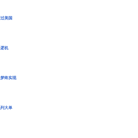
超过美国
巡逻机
艇梦终实现
色列大单