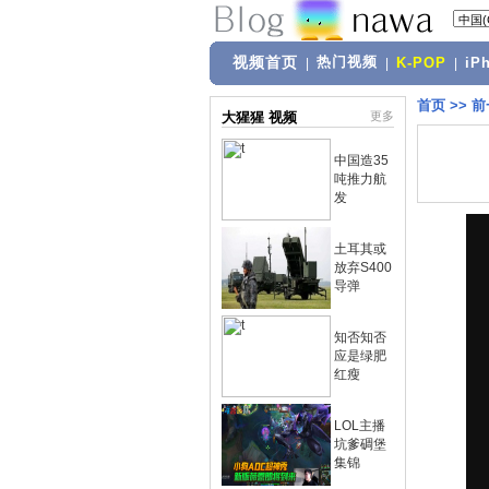
视频首页
热门视频
|
|
K-POP
|
iP
首页
>>
前
大猩猩 视频
更多
中国造35
吨推力航
发
土耳其或
放弃S400
导弹
知否知否
应是绿肥
红瘦
LOL主播
坑爹碉堡
集锦