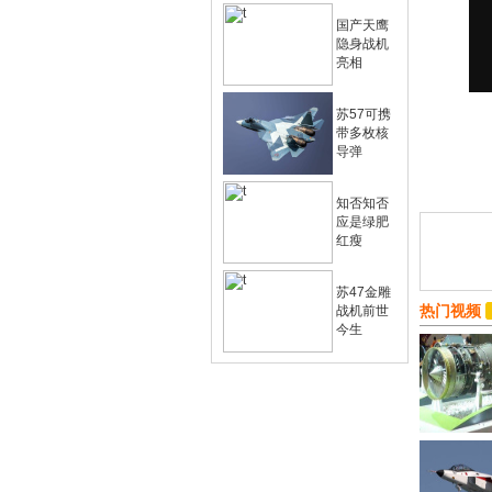
国产天鹰
隐身战机
亮相
苏57可携
带多枚核
导弹
知否知否
应是绿肥
红瘦
苏47金雕
热门视频
战机前世
今生