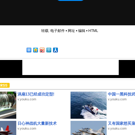
转载:
电子邮件
•
网址
•
编辑
•
HTML
涡扇13已经成功定型!
中国一黑科技
v.youku.com
v.youku.com
日心神战机大量新技术
又有国家想买
v.youku.com
v.youku.com