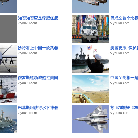
知否知否应是绿肥红瘦
俄成立首个北
v.youku.com
v.youku.com
沙特看上中国一款武器
美国要涨“保护
v.youku.com
v.youku.com
俄罗斯这领域超过美国
中国又亮相一
v.youku.com
v.youku.com
巴基斯坦获得水下神器
苏-57威胁F-2
v.youku.com
v.youku.com