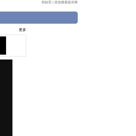
初始页
|
添加搜索提供商
更多