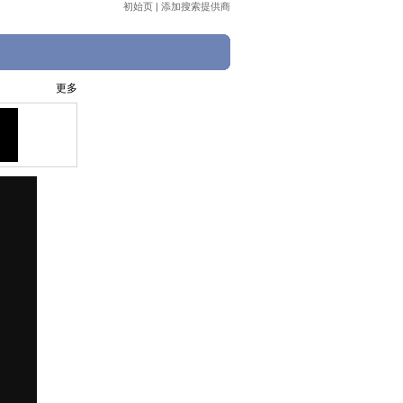
初始页
|
添加搜索提供商
】
更多