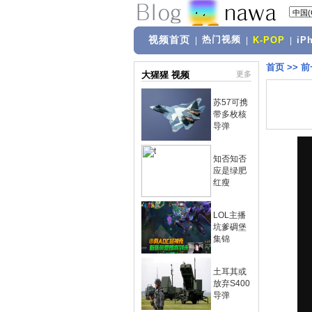
视频首页
热门视频
|
|
K-POP
|
iP
首页
>>
前
大猩猩 视频
更多
苏57可携
带多枚核
导弹
知否知否
应是绿肥
红瘦
LOL主播
坑爹碉堡
集锦
土耳其或
放弃S400
导弹