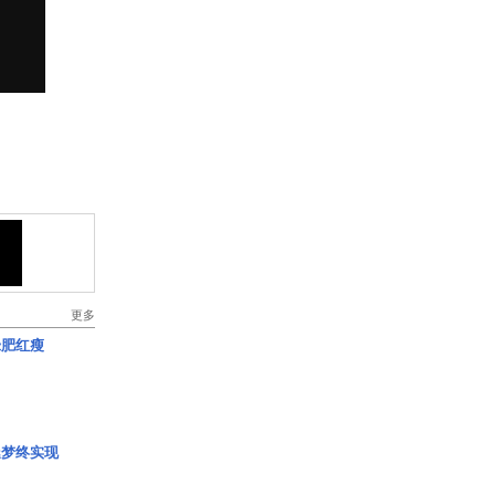
更多
绿肥红瘦
艇梦终实现