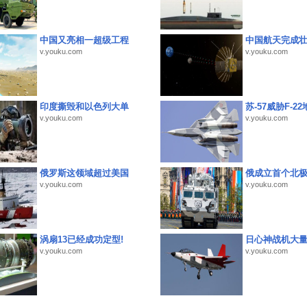
中国又亮相一超级工程
中国航天完成
v.youku.com
v.youku.com
印度撕毁和以色列大单
苏-57威胁F-2
v.youku.com
v.youku.com
俄罗斯这领域超过美国
俄成立首个北
v.youku.com
v.youku.com
涡扇13已经成功定型!
日心神战机大
v.youku.com
v.youku.com