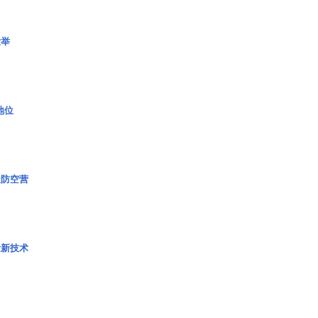
壮举
2地位
极防空营
量新技术