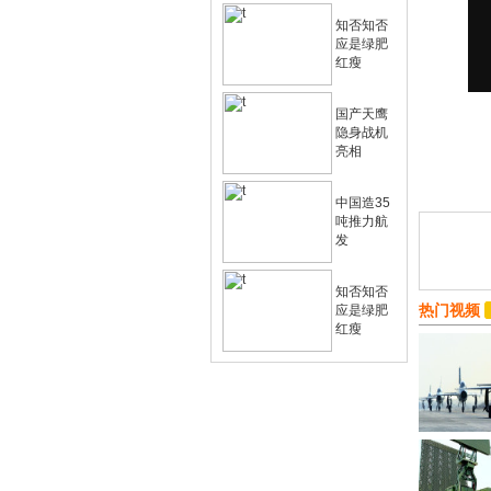
知否知否
应是绿肥
红瘦
国产天鹰
隐身战机
亮相
中国造35
吨推力航
发
知否知否
热门视频
应是绿肥
红瘦