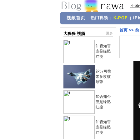
视频首页
热门视频
|
|
K-POP
|
iP
首页
>>
前
大猩猩 视频
更多
知否知否
应是绿肥
红瘦
苏57可携
带多枚核
导弹
知否知否
应是绿肥
红瘦
知否知否
应是绿肥
红瘦