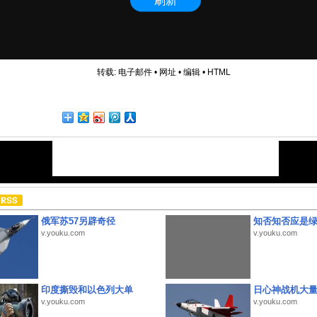
转载:
电子邮件
•
网址
•
编辑
•
HTML
俄军苏57另辟奇径
知否知否应是
v.youku.com
v.youku.com
印度撕毁和以色列大单
日心神战机大
v.youku.com
v.youku.com