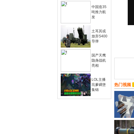
中国造35
吨推力航
发
土耳其或
放弃S400
导弹
国产天鹰
隐身战机
亮相
LOL主播
热门视频
坑爹碉堡
集锦