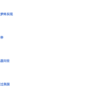
艇梦终实现
壮举
武器问世
超过美国