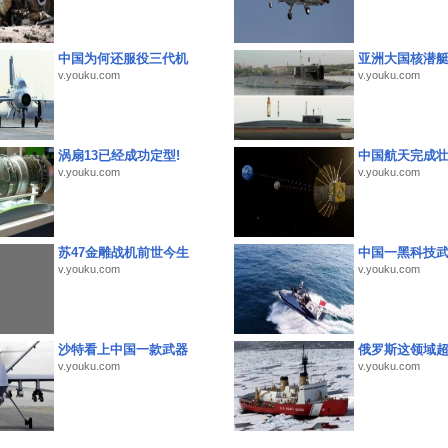
中国为何还服役三代机
亚洲大国核潜
v.youku.com
v.youku.com
涡扇13已经成功定型!
中国航天完成
v.youku.com
v.youku.com
苏47金雕战机前世今生
中国一黑科技
v.youku.com
v.youku.com
沙特看上中国一款武器
俄罗斯这领域
v.youku.com
v.youku.com