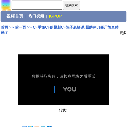
视频首页
热门视频
|
|
K-POP
首页
>>
前一页
>>
CF手游CF麒麟刺CF陈子豪解说:麒麟刺刀僵尸简直帅
呆了
更多
转载: