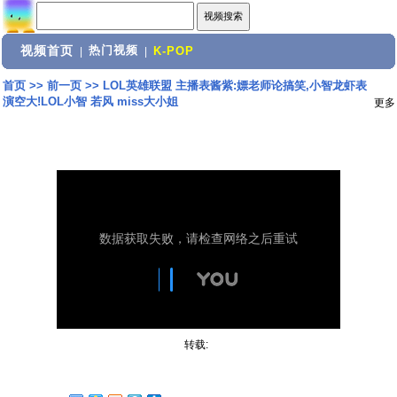
视频首页
热门视频
|
|
K-POP
首页
>>
前一页
>>
LOL英雄联盟 主播表酱紫:嫖老师论搞笑,小智龙虾表
演空大!LOL小智 若风 miss大小姐
更多
转载: