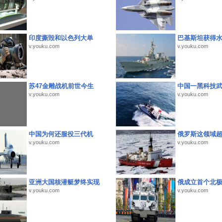
印度撕毁和以色列大单
巴基斯坦获得
v.youku.com
v.youku.com
苏47金雕战机前世今生
中国一黑科技
v.youku.com
v.youku.com
中国为何还服役三代机
俄罗斯这领域
v.youku.com
v.youku.com
亚洲大国核潜艇梦终实现
俄成立首个北
v.youku.com
v.youku.com