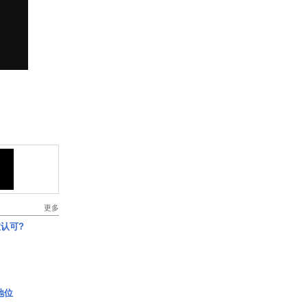
更多
认可?
2地位