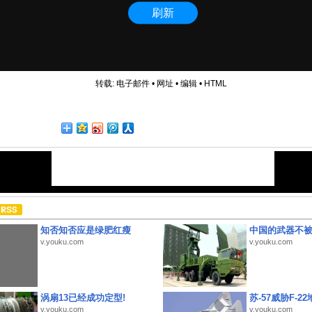
转载:
电子邮件
•
网址
•
编辑
•
HTML
知否知否应是绿肥红瘦
中国的武器不被
v.youku.com
v.youku.com
涡扇13已经成功定型!
苏-57威胁F-2
v.youku.com
v.youku.com