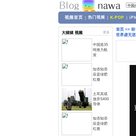
视频首页
热门视频
|
|
K-POP
|
iP
首页
>>
前
大猩猩 视频
更多
世界虚无逆
中国造35
吨推力航
发
知否知否
应是绿肥
红瘦
土耳其或
放弃S400
导弹
知否知否
应是绿肥
红瘦