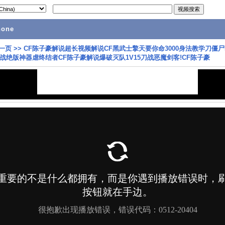
hone
一页
>>
CF陈子豪解说超长视频解说CF黑武士擎天要你命3000身法教学刀僵尸
战绝版神器虐终结者CF陈子豪解说爆破灭队1V15刀战恶魔剑客!CF陈子豪