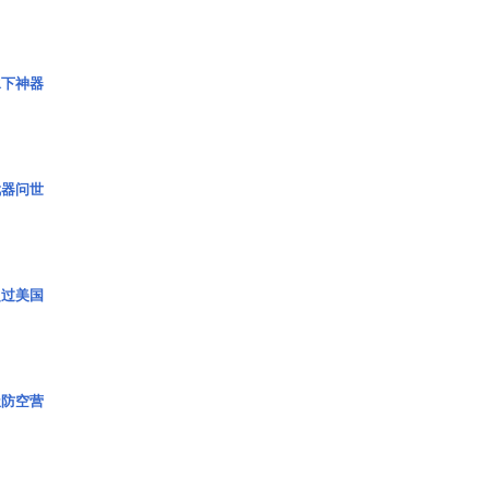
水下神器
武器问世
超过美国
极防空营