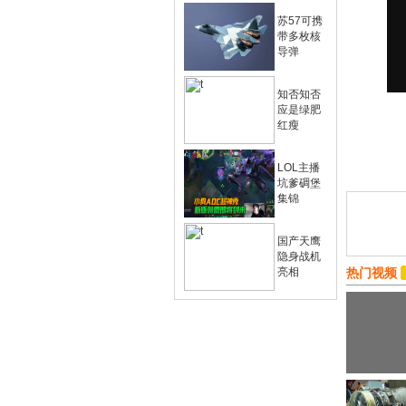
苏57可携
带多枚核
导弹
知否知否
应是绿肥
红瘦
LOL主播
坑爹碉堡
集锦
国产天鹰
隐身战机
亮相
热门视频