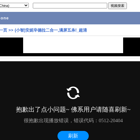
hone
一页
>>
(小智)安妮辛德拉二合一,满屏五杀!_超清