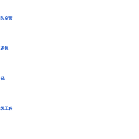
极防空营
巡逻机
奇径
超级工程