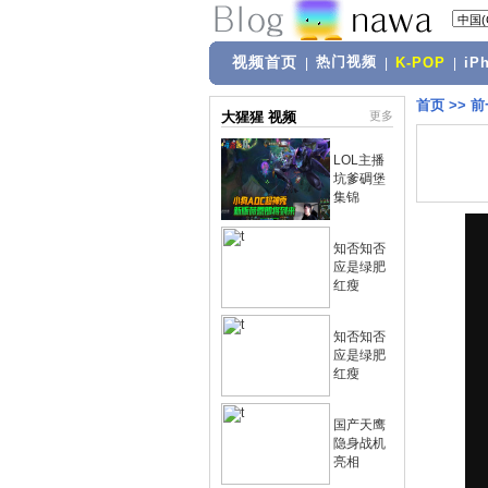
视频首页
热门视频
|
|
K-POP
|
iP
首页
>>
前
大猩猩 视频
更多
LOL主播
坑爹碉堡
集锦
知否知否
应是绿肥
红瘦
知否知否
应是绿肥
红瘦
国产天鹰
隐身战机
亮相