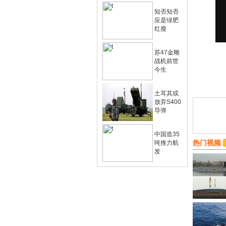
知否知否
应是绿肥
红瘦
苏47金雕
战机前世
今生
土耳其或
放弃S400
导弹
中国造35
热门视频
吨推力航
发