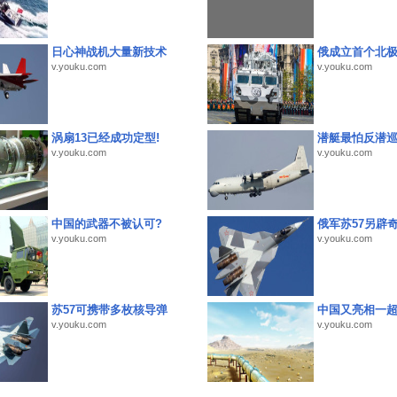
日心神战机大量新技术
俄成立首个北
v.youku.com
v.youku.com
涡扇13已经成功定型!
潜艇最怕反潜
v.youku.com
v.youku.com
中国的武器不被认可?
俄军苏57另辟
v.youku.com
v.youku.com
苏57可携带多枚核导弹
中国又亮相一
v.youku.com
v.youku.com