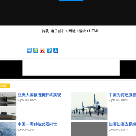
转载:
电子邮件
•
网址
•
编辑
•
HTML
亚洲大国核潜艇梦终实现
中国为何还服
v.youku.com
v.youku.com
中国一黑科技武器问世
知否知否应是
v.youku.com
v.youku.com