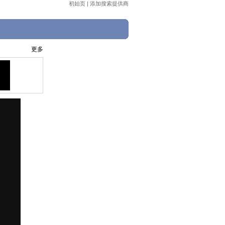
初始页
|
添加搜索提供商
更多