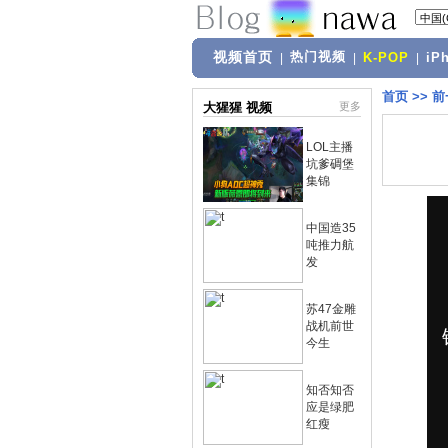
视频首页
热门视频
|
|
K-POP
|
iP
首页
>>
前
大猩猩 视频
更多
LOL主播
坑爹碉堡
集锦
中国造35
吨推力航
发
苏47金雕
战机前世
今生
知否知否
应是绿肥
红瘦