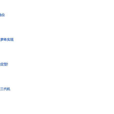
2地位
艇梦终实现
定型!
役三代机