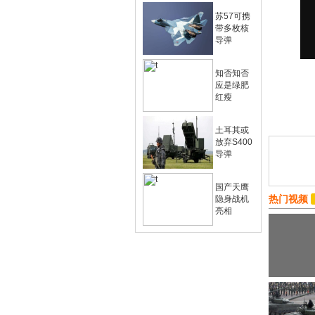
苏57可携
带多枚核
导弹
知否知否
应是绿肥
红瘦
土耳其或
放弃S400
导弹
国产天鹰
热门视频
隐身战机
亮相