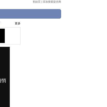
初始页
|
添加搜索提供商
苍
更多