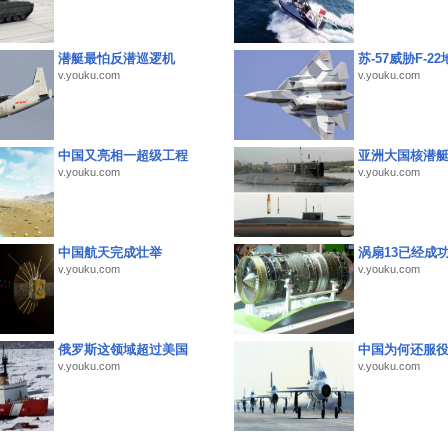
潜艇最怕反潜巡逻机
苏-57威胁F-2
v.youku.com
v.youku.com
中国又亮相一超级工程
亚洲大国核潜
v.youku.com
v.youku.com
中国航天完成壮举
涡扇13已经成功
v.youku.com
v.youku.com
俄罗斯这领域超过美国
中国为何还服
v.youku.com
v.youku.com