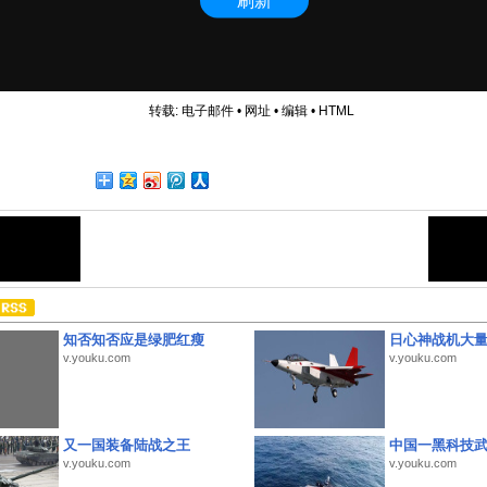
转载:
电子邮件
•
网址
•
编辑
•
HTML
知否知否应是绿肥红瘦
日心神战机大
v.youku.com
v.youku.com
又一国装备陆战之王
中国一黑科技
v.youku.com
v.youku.com