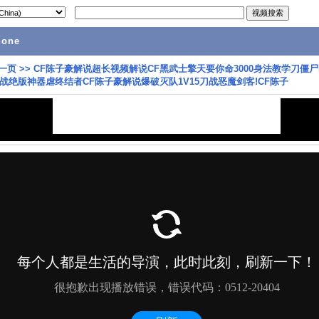
hone
一页
>>
CF陈子豪解说超长视频解说CF黑武士擎天要你命3000身法教学刀僵尸
战绝版神器虐终结者CF陈子豪解说爆破灭队1V15刀战恶魔剑客!CF陈子