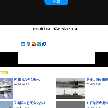
转载:
电子邮件
•
网址
•
编辑
•
HTML
苏-57威胁F-22地位
亚洲大国核潜
v.youku.com
v.youku.com
又有国家想买枭龙战机
知否知否应是
v.youku.com
v.youku.com