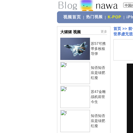
视频首页
热门视频
|
|
K-POP
|
iP
首页
>>
前
大猩猩 视频
更多
世界虚无逆
苏57可携
带多枚核
导弹
知否知否
应是绿肥
红瘦
苏47金雕
战机前世
今生
知否知否
应是绿肥
红瘦