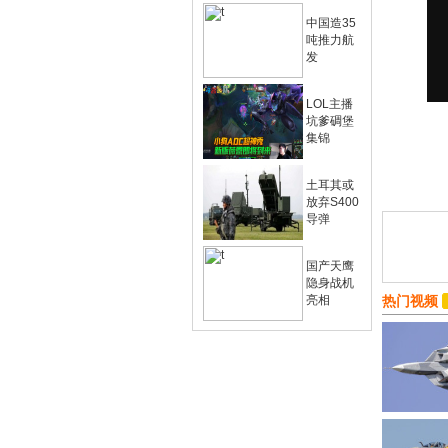
中国造35
吨推力航
发
LOL主播
坑爹碉堡
集锦
土耳其或
放弃S400
导弹
国产天鹰
隐身战机
亮相
热门视频