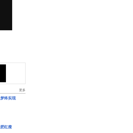
更多
艇梦终实现
绿肥红瘦