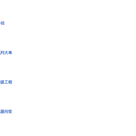
奇径
色列大单
超级工程
武器问世