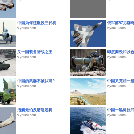
中国为何还服役三代机
俄军苏57另辟
v.youku.com
v.youku.com
又一国装备陆战之王
印度撕毁和以
v.youku.com
v.youku.com
中国的武器不被认可?
中国又亮相一
v.youku.com
v.youku.com
潜艇最怕反潜巡逻机
中国一黑科技
v.youku.com
v.youku.com