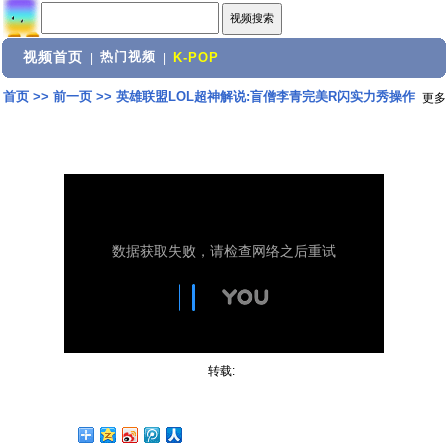
视频首页
热门视频
|
|
K-POP
首页
>>
前一页
>>
英雄联盟LOL超神解说:盲僧李青完美R闪实力秀操作
更多
转载: