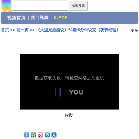
视频首页
热门视频
|
|
K-POP
首页
>>
前一页
>>
《大湿兄剧能说》54期:6分钟说完《夜班经理》
更多
转载: