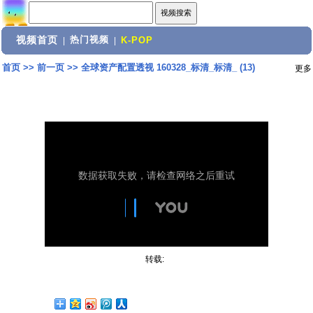
视频首页
热门视频
|
|
K-POP
首页
>>
前一页
>>
全球资产配置透视 160328_标清_标清_ (13)
更多
转载: