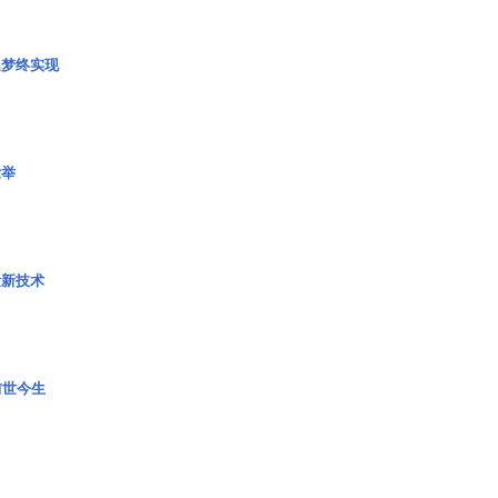
艇梦终实现
壮举
量新技术
前世今生