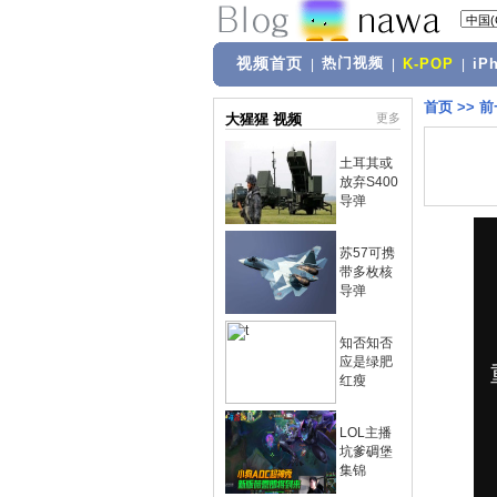
视频首页
热门视频
|
|
K-POP
|
iP
首页
>>
前
大猩猩 视频
更多
土耳其或
放弃S400
导弹
苏57可携
带多枚核
导弹
知否知否
应是绿肥
红瘦
LOL主播
坑爹碉堡
集锦