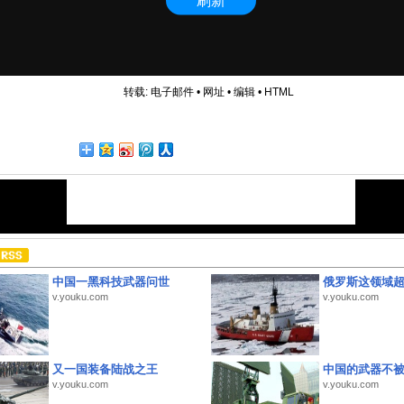
转载:
电子邮件
•
网址
•
编辑
•
HTML
中国一黑科技武器问世
俄罗斯这领域
v.youku.com
v.youku.com
又一国装备陆战之王
中国的武器不被
v.youku.com
v.youku.com