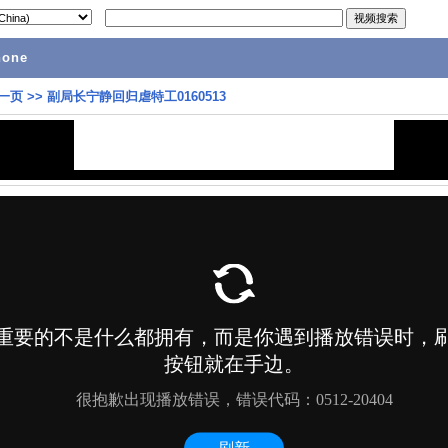
hone
一页
>>
副局长宁静回归虐特工0160513