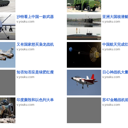
沙特看上中国一款武器
亚洲大国核潜
v.youku.com
v.youku.com
又有国家想买枭龙战机
中国航天完成
v.youku.com
v.youku.com
知否知否应是绿肥红瘦
日心神战机大
v.youku.com
v.youku.com
印度撕毁和以色列大单
苏47金雕战机
v.youku.com
v.youku.com