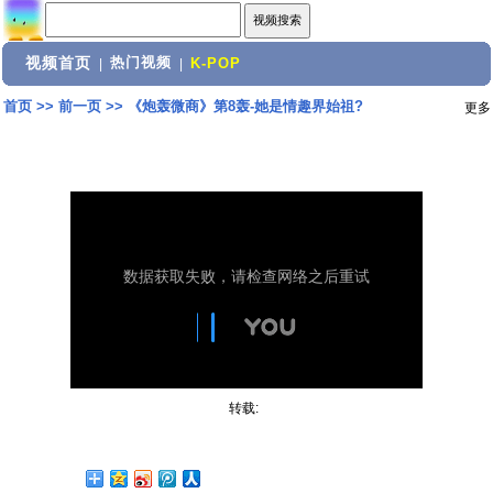
视频首页
热门视频
|
|
K-POP
首页
>>
前一页
>>
《炮轰微商》第8轰-她是情趣界始祖?
更多
转载: