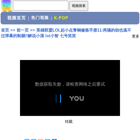
视频首页
热门视频
|
|
K-POP
首页
>>
前一页
>>
英雄联盟LOL起小点青铜修炼手册11:再骚的劫也逃不
过弹幕的制裁!!解说小漠 lol小智 七号笑笑
更多
转载: