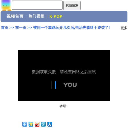
视频首页
热门视频
|
|
K-POP
首页
>>
前一页
>>
被同一个套路玩弄几次后,虫治先森终于逆袭了!
更多
转载: