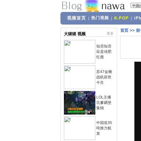
视频首页
热门视频
|
|
K-POP
|
iP
首页
>>
前
大猩猩 视频
更多
知否知否
应是绿肥
红瘦
苏47金雕
战机前世
今生
LOL主播
坑爹碉堡
集锦
中国造35
吨推力航
发