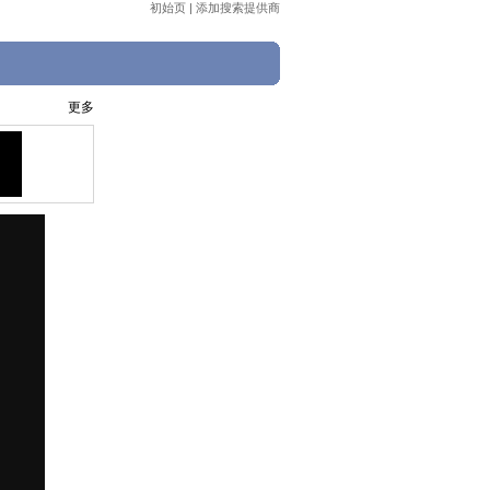
初始页
|
添加搜索提供商
更多