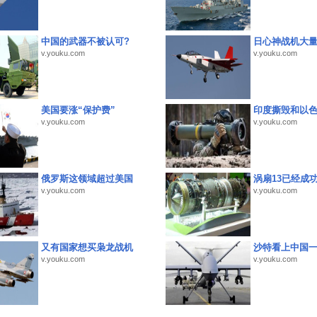
中国的武器不被认可?
日心神战机大
v.youku.com
v.youku.com
美国要涨“保护费”
印度撕毁和以
v.youku.com
v.youku.com
俄罗斯这领域超过美国
涡扇13已经成功
v.youku.com
v.youku.com
又有国家想买枭龙战机
沙特看上中国
v.youku.com
v.youku.com