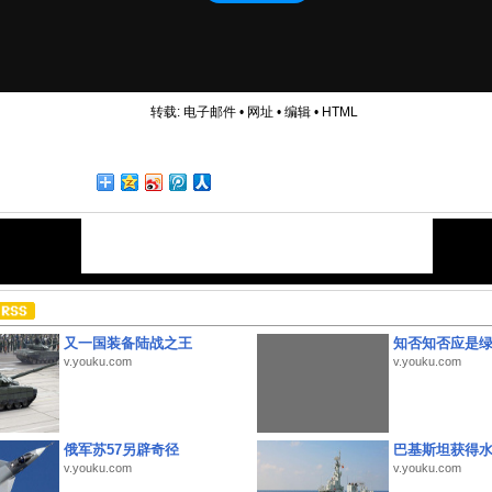
转载:
电子邮件
•
网址
•
编辑
•
HTML
又一国装备陆战之王
知否知否应是
v.youku.com
v.youku.com
俄军苏57另辟奇径
巴基斯坦获得
v.youku.com
v.youku.com