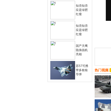
知否知否
应是绿肥
红瘦
知否知否
应是绿肥
红瘦
国产天鹰
隐身战机
亮相
苏57可携
热门视频
带多枚核
导弹