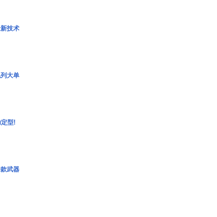
量新技术
色列大单
定型!
一款武器