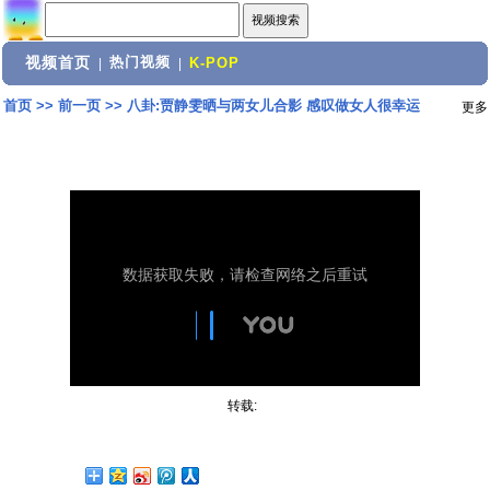
视频首页
热门视频
|
|
K-POP
首页
>>
前一页
>>
八卦:贾静雯晒与两女儿合影 感叹做女人很幸运
更多
转载: