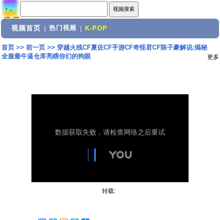
视频首页
热门视频
|
|
K-POP
首页
>>
前一页
>>
穿越火线CF夏佐CF手游CF奇怪君CF陈子豪解说:揭秘
全服最牛逼仓库亮瞎你们的狗眼
更多
转载: