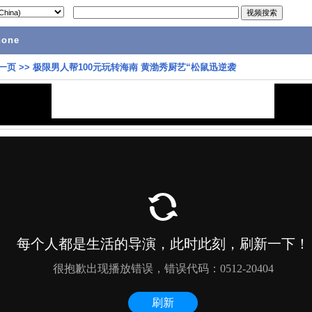
hone
一页
>>
极限男人帮100元玩转海南 黄渤秀厨艺“松鼠迅逆袭