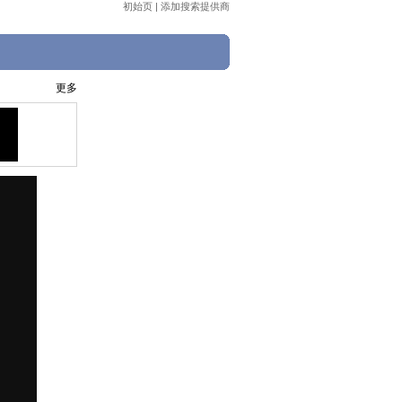
初始页
|
添加搜索提供商
更多