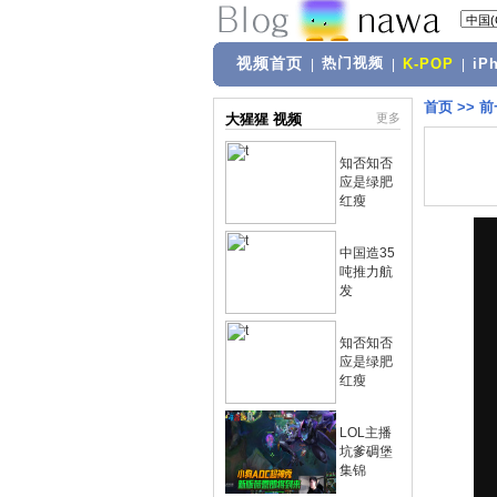
视频首页
热门视频
|
|
K-POP
|
iP
首页
>>
前
大猩猩 视频
更多
知否知否
应是绿肥
红瘦
中国造35
吨推力航
发
知否知否
应是绿肥
红瘦
LOL主播
坑爹碉堡
集锦