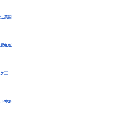
超过美国
绿肥红瘦
战之王
水下神器