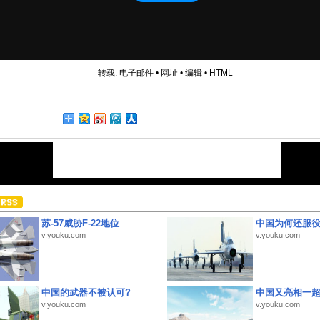
转载:
电子邮件
•
网址
•
编辑
•
HTML
苏-57威胁F-22地位
中国为何还服
v.youku.com
v.youku.com
中国的武器不被认可?
中国又亮相一
v.youku.com
v.youku.com