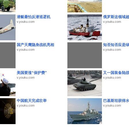
潜艇最怕反潜巡逻机
俄罗斯这领域
v.youku.com
v.youku.com
国产天鹰隐身战机亮相
知否知否应是
v.youku.com
v.youku.com
美国要涨“保护费”
又一国装备陆
v.youku.com
v.youku.com
中国航天完成壮举
巴基斯坦获得
v.youku.com
v.youku.com