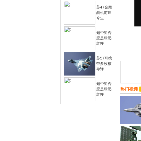
苏47金雕
战机前世
今生
知否知否
应是绿肥
红瘦
苏57可携
带多枚核
导弹
知否知否
热门视频
应是绿肥
红瘦