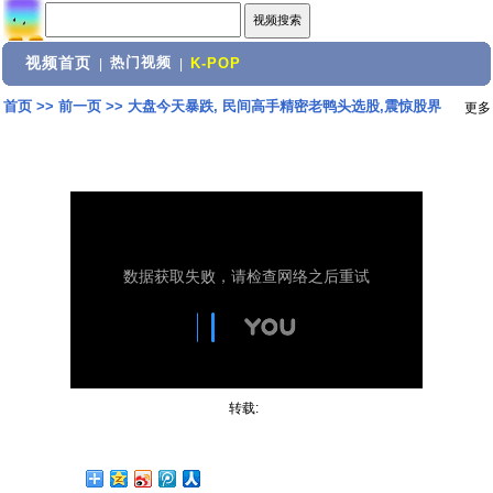
视频首页
热门视频
|
|
K-POP
首页
>>
前一页
>>
大盘今天暴跌, 民间高手精密老鸭头选股,震惊股界
更多
转载: