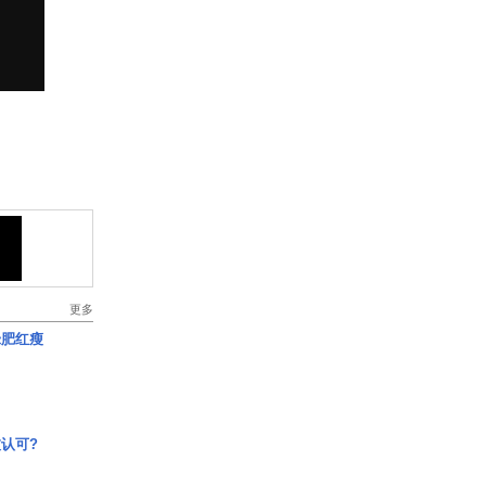
更多
绿肥红瘦
认可?