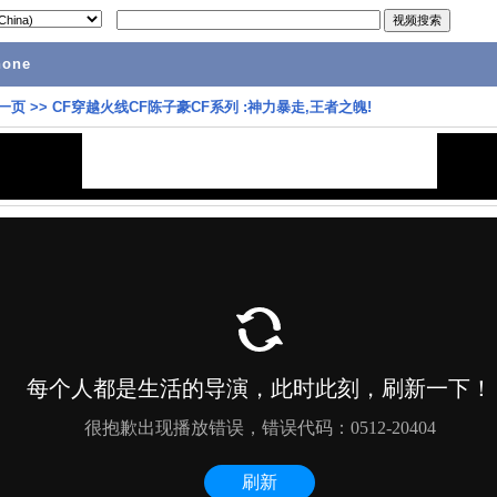
hone
一页
>>
CF穿越火线CF陈子豪CF系列 :神力暴走,王者之魄!