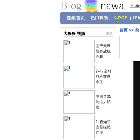
视频首页
热门视频
|
|
K-POP
|
iP
首页
>>
前
大猩猩 视频
更多
国产天鹰
隐身战机
亮相
苏47金雕
战机前世
今生
中国造35
吨推力航
发
知否知否
应是绿肥
红瘦