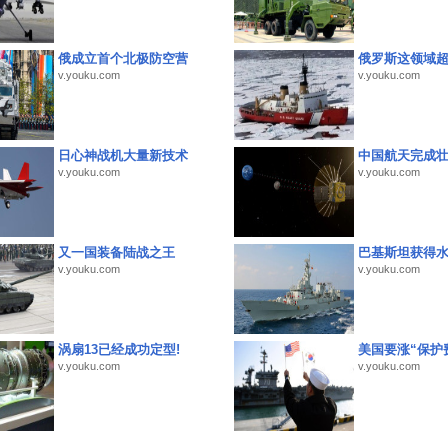
俄成立首个北极防空营
俄罗斯这领域
v.youku.com
v.youku.com
日心神战机大量新技术
中国航天完成
v.youku.com
v.youku.com
又一国装备陆战之王
巴基斯坦获得
v.youku.com
v.youku.com
涡扇13已经成功定型!
美国要涨“保护
v.youku.com
v.youku.com