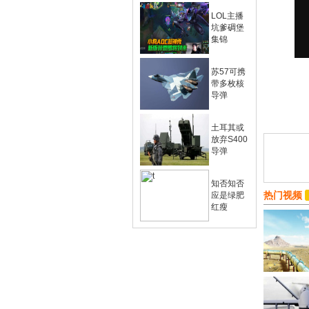
LOL主播
坑爹碉堡
集锦
苏57可携
带多枚核
导弹
土耳其或
放弃S400
导弹
知否知否
热门视频
应是绿肥
红瘦