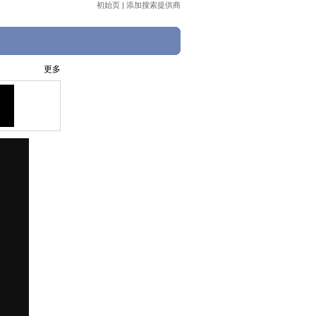
初始页
|
添加搜索提供商
更多