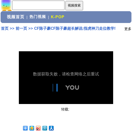
视频首页
热门视频
|
|
K-POP
首页
>>
前一页
>>
CF陈子豪CF陈子豪超长解说:指虎神刀走位教学!
更多
转载: