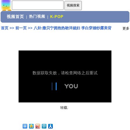
视频首页
热门视频
|
|
K-POP
首页
>>
前一页
>>
八卦:撒贝宁拥抱热吻洋媳妇 李白穿婚纱露美背
更多
转载: