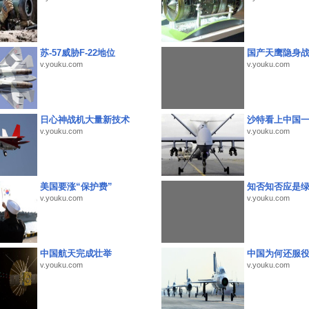
苏-57威胁F-22地位
国产天鹰隐身
v.youku.com
v.youku.com
日心神战机大量新技术
沙特看上中国
v.youku.com
v.youku.com
美国要涨“保护费”
知否知否应是
v.youku.com
v.youku.com
中国航天完成壮举
中国为何还服
v.youku.com
v.youku.com