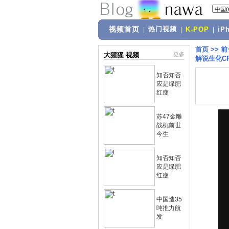
视频首页
热门视频
|
|
K-POP
|
iP
首页
>>
前
大猩猩 视频
更多
解说生化C
知否知否
应是绿肥
红瘦
苏47金雕
战机前世
今生
知否知否
应是绿肥
红瘦
中国造35
吨推力航
发