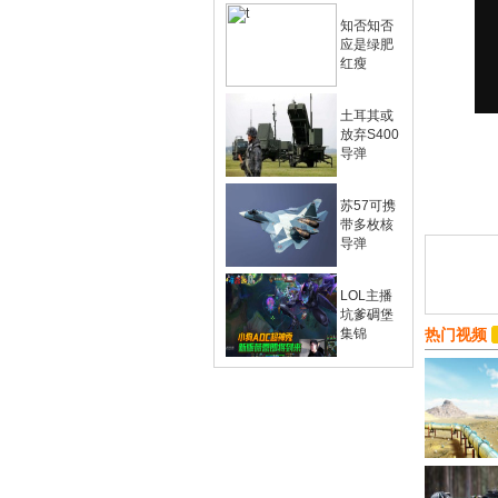
知否知否
应是绿肥
红瘦
土耳其或
放弃S400
导弹
苏57可携
带多枚核
导弹
LOL主播
坑爹碉堡
集锦
热门视频