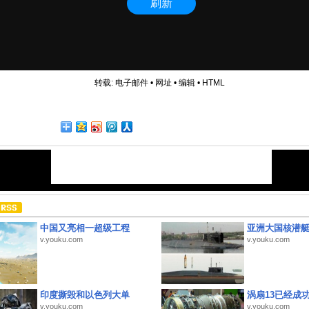
转载:
电子邮件
•
网址
•
编辑
•
HTML
中国又亮相一超级工程
亚洲大国核潜
v.youku.com
v.youku.com
印度撕毁和以色列大单
涡扇13已经成功
v.youku.com
v.youku.com