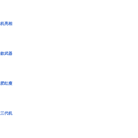
战机亮相
一款武器
绿肥红瘦
役三代机