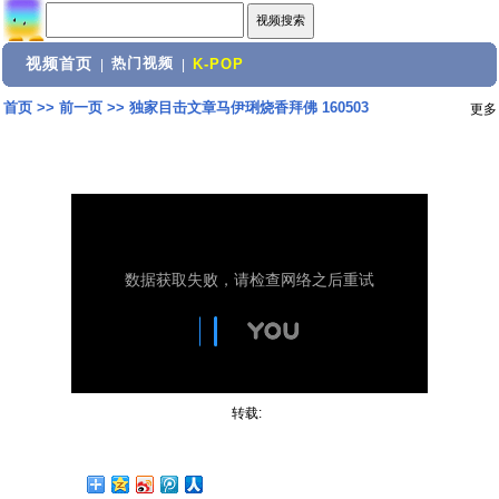
视频首页
热门视频
|
|
K-POP
首页
>>
前一页
>>
独家目击文章马伊琍烧香拜佛 160503
更多
转载: