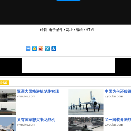
转载:
电子邮件
•
网址
•
编辑
•
HTML
亚洲大国核潜艇梦终实现
中国为何还服
v.youku.com
v.youku.com
又有国家想买枭龙战机
又一国装备陆
v.youku.com
v.youku.com