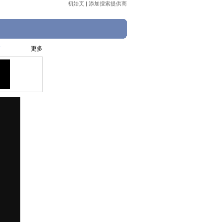
初始页
|
添加搜索提供商
更多