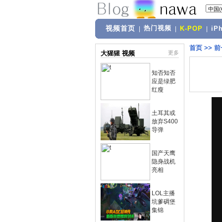
视频首页
热门视频
|
|
K-POP
|
iP
首页
>>
前
大猩猩 视频
更多
知否知否
应是绿肥
红瘦
土耳其或
放弃S400
导弹
国产天鹰
隐身战机
亮相
LOL主播
坑爹碉堡
集锦