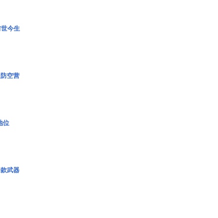
前世今生
极防空营
2地位
一款武器