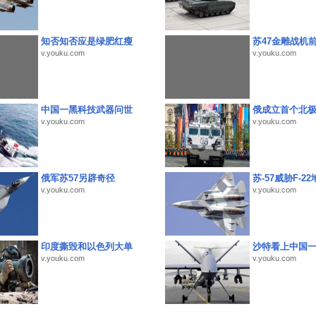
知否知否应是绿肥红瘦
苏47金雕战机
v.youku.com
v.youku.com
中国一黑科技武器问世
俄成立首个北
v.youku.com
v.youku.com
俄军苏57另辟奇径
苏-57威胁F-2
v.youku.com
v.youku.com
印度撕毁和以色列大单
沙特看上中国
v.youku.com
v.youku.com