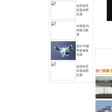
知否知否
应是绿肥
红瘦
中国造35
吨推力航
发
苏57可携
带多枚核
导弹
知否知否
热门视频
应是绿肥
红瘦