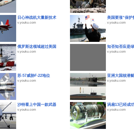
日心神战机大量新技术
美国要涨“保护
v.youku.com
v.youku.com
俄罗斯这领域超过美国
知否知否应是
v.youku.com
v.youku.com
苏-57威胁F-22地位
亚洲大国核潜
v.youku.com
v.youku.com
沙特看上中国一款武器
涡扇13已经成功
v.youku.com
v.youku.com