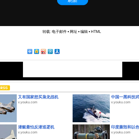
转载:
电子邮件
•
网址
•
编辑
•
HTML
又有国家想买枭龙战机
中国一黑科技
v.youku.com
v.youku.com
潜艇最怕反潜巡逻机
印度撕毁和以
v.youku.com
v.youku.com