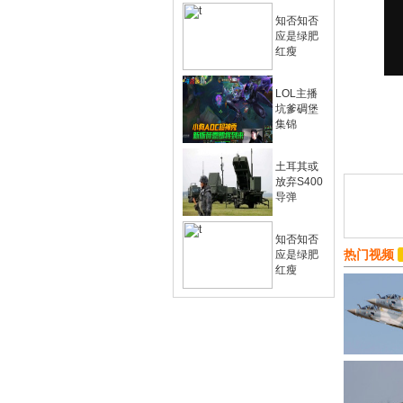
知否知否
应是绿肥
红瘦
LOL主播
坑爹碉堡
集锦
土耳其或
放弃S400
导弹
知否知否
热门视频
应是绿肥
红瘦