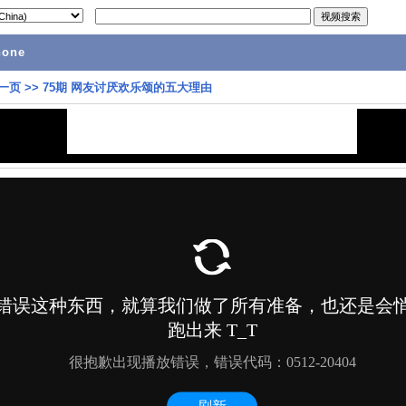
hone
一页
>>
75期 网友讨厌欢乐颂的五大理由