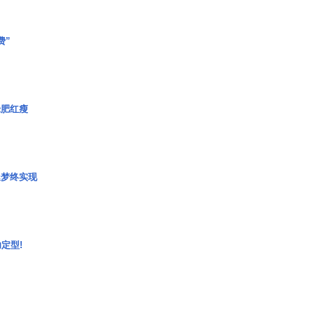
费”
绿肥红瘦
艇梦终实现
定型!