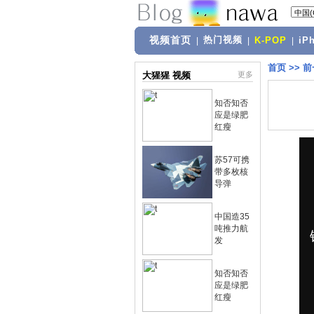
视频首页
热门视频
|
|
K-POP
|
iP
首页
>>
前
大猩猩 视频
更多
知否知否
应是绿肥
红瘦
苏57可携
带多枚核
导弹
中国造35
吨推力航
发
知否知否
应是绿肥
红瘦