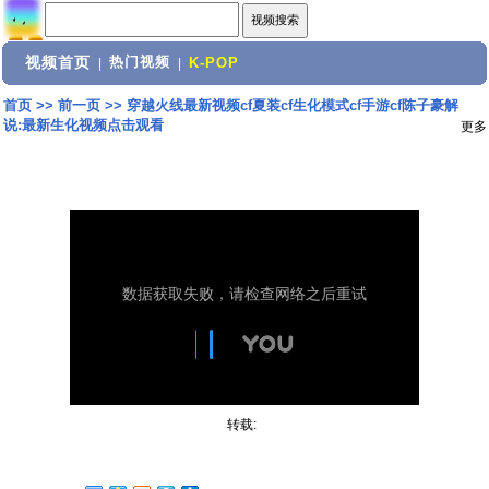
视频首页
热门视频
|
|
K-POP
首页
>>
前一页
>>
穿越火线最新视频cf夏装cf生化模式cf手游cf陈子豪解
说:最新生化视频点击观看
更多
转载: