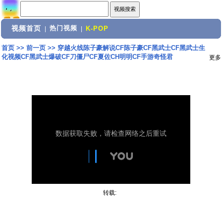
视频首页
热门视频
|
|
K-POP
首页
>>
前一页
>>
穿越火线陈子豪解说CF陈子豪CF黑武士CF黑武士生
化视频CF黑武士爆破CF刀僵尸CF夏佐CH明明CF手游奇怪君
更多
转载: