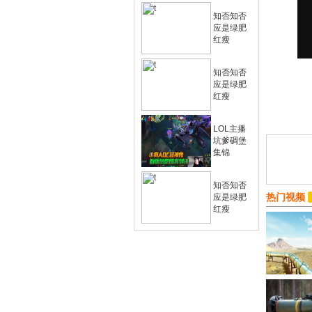
知否知否
应是绿肥
红瘦
知否知否
应是绿肥
红瘦
LOL主播
坑爹碉堡
集锦
知否知否
热门视频
应是绿肥
红瘦