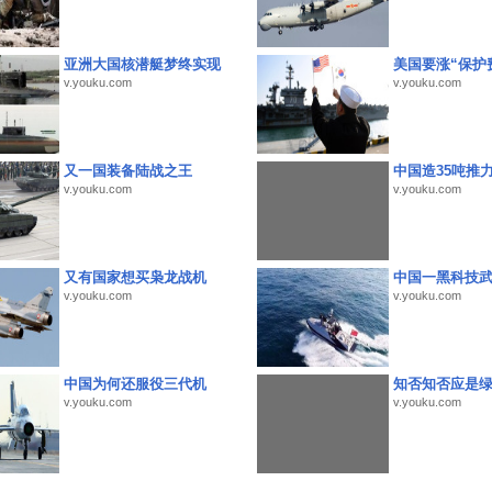
亚洲大国核潜艇梦终实现
美国要涨“保护
v.youku.com
v.youku.com
又一国装备陆战之王
中国造35吨推
v.youku.com
v.youku.com
又有国家想买枭龙战机
中国一黑科技
v.youku.com
v.youku.com
中国为何还服役三代机
知否知否应是
v.youku.com
v.youku.com