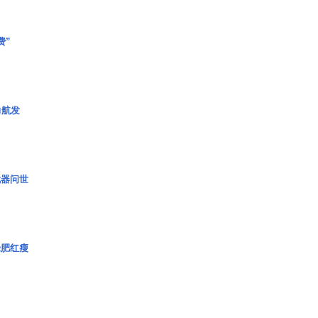
费”
力航发
武器问世
绿肥红瘦