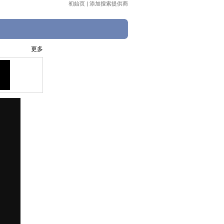
初始页
|
添加搜索提供商
更多