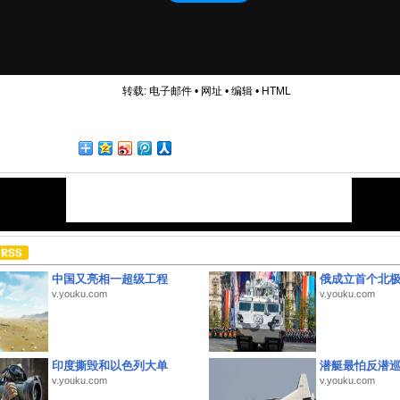
转载:
电子邮件
•
网址
•
编辑
•
HTML
中国又亮相一超级工程
俄成立首个北
v.youku.com
v.youku.com
印度撕毁和以色列大单
潜艇最怕反潜
v.youku.com
v.youku.com