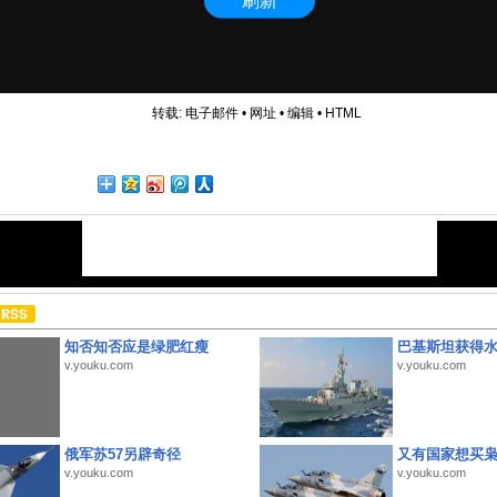
转载:
电子邮件
•
网址
•
编辑
•
HTML
知否知否应是绿肥红瘦
巴基斯坦获得
v.youku.com
v.youku.com
俄军苏57另辟奇径
又有国家想买
v.youku.com
v.youku.com