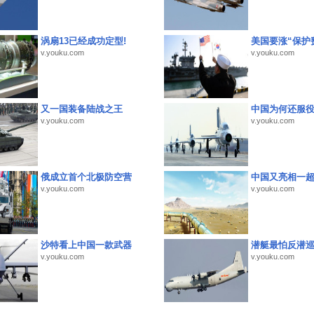
涡扇13已经成功定型!
美国要涨“保护
v.youku.com
v.youku.com
又一国装备陆战之王
中国为何还服
v.youku.com
v.youku.com
俄成立首个北极防空营
中国又亮相一
v.youku.com
v.youku.com
沙特看上中国一款武器
潜艇最怕反潜
v.youku.com
v.youku.com