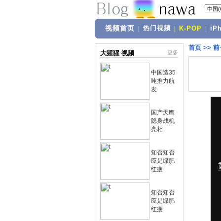
视频首页
热门视频
|
|
K-POP
|
iP
首页
>>
前
大猩猩 视频
更多
中国造35
吨推力航
发
国产天鹰
隐身战机
亮相
知否知否
应是绿肥
红瘦
知否知否
应是绿肥
红瘦