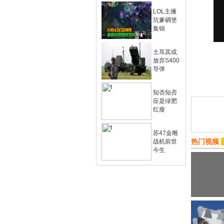
LOL主播
坑爹碉堡
集锦
土耳其或
放弃S400
导弹
知否知否
应是绿肥
红瘦
苏47金雕
热门视频
战机前世
今生