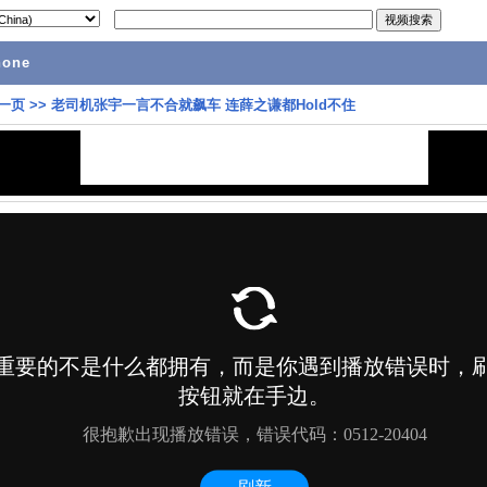
hone
一页
>>
老司机张宇一言不合就飙车 连薛之谦都Hold不住