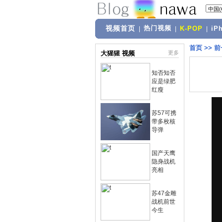
视频首页
热门视频
|
|
K-POP
|
iP
首页
>>
前
大猩猩 视频
更多
知否知否
应是绿肥
红瘦
苏57可携
带多枚核
导弹
国产天鹰
隐身战机
亮相
苏47金雕
战机前世
今生