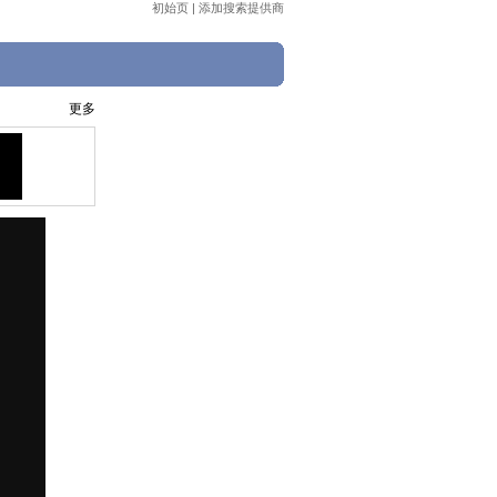
初始页
|
添加搜索提供商
更多