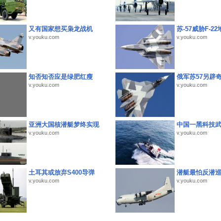
又有国家想买枭龙战机
苏-57威胁F-2
v.youku.com
v.youku.com
知否知否应是绿肥红瘦
俄军苏57另辟
v.youku.com
v.youku.com
亚洲大国核潜艇梦终实现
中国一黑科技
v.youku.com
v.youku.com
土耳其或放弃S400导弹
潜艇最怕反潜
v.youku.com
v.youku.com