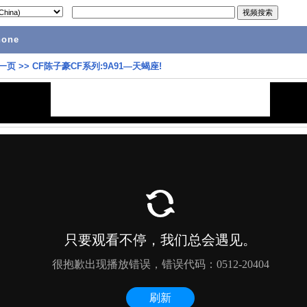
hone
一页
>>
CF陈子豪CF系列:9A91—天蝎座!